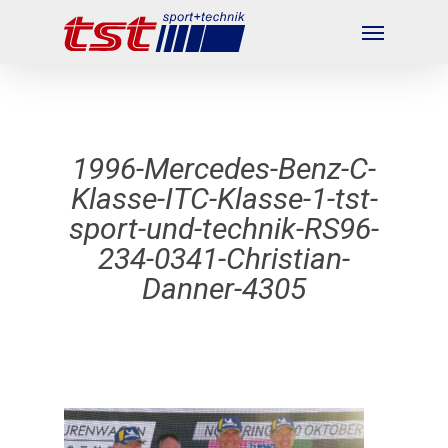
Skip
Menu
to
main
content
1996-Mercedes-Benz-C-
Klasse-ITC-Klasse-1-tst-
sport-und-technik-RS96-
234-0341-Christian-
Danner-4305