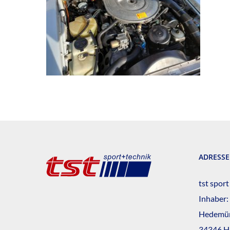
ADRESSE
tst sport
Inhaber:
Hedemün
34346 H