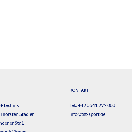
KONTAKT
 + technik
Tel.:
+49 5541 999 088
 Thorsten Stadler
info@tst-sport.de
dener Str.1
ann. Münden