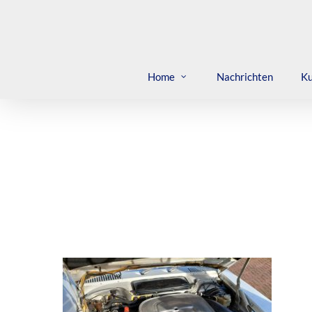
Skip
to
main
content
Home
Nachrichten
Ku