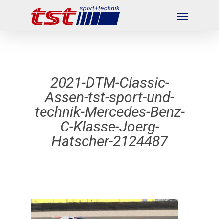
Skip
Menu
to
main
content
2021-DTM-Classic-
Assen-tst-sport-und-
technik-Mercedes-Benz-
C-Klasse-Joerg-
Hatscher-2124487