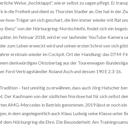
liche Weise „hochklappt“, wie er selbst zu sagen pflegt. Er trans
 in die Freiheit und dient es Thorsten Stadler an. Der hat in der
w-how-Träger um sich geschart, die ihm immer wieder mit Rat und T
-Benz“ von der Nürburgring-Nordschleife, findet sich ein begeist
päter, im Februar 2018, wird er vor laufender YouTube-Kamera sage
r zum Leben erweckt wird und seinen ersten Schrei von sich gibt
ahrer erstmals wieder im Cockpit. Ort der Handlung: das DTM-Fi
enem denkwürdigen Oktobertag aus der Tourenwagen-Bundesliga, 
her Ford-Vertragshändler Roland Asch und dessen 190 E 2.3-16.
 Tradition – fast unnötig zu erwähnen, dass auch Jörg Hatscher bere
t. Der Kaufmann von der südlichen Nordsee hat für sich selbst de
ten AMG-Mercedes in Betrieb genommen. 2019 lässt er noch ein 
n, in dem angelegentlich auch Klaus Ludwig seine Klasse unter Bew
f dem Nürburgring die Ehre. Die Besonderheit: Am Trainingssamsta