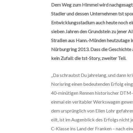
Dem Weg zum Himmel wird nachgesagt, er 
Stadler und dessen Unternehmen tst spo
Entwicklungsstadium auch heute noch ei
sieben Jahren den Grundstein zu jener Al
Straßen aus Hann.-Münden heutzutage i
Nürburgring 2013. Dass die Geschichte 
kein Zufall: die tst-Story, zweiter Teil.
„Da schraubst Du jahrelang, und dann kri
Norisring einen bedeutenden Erfolg ein
40-minütigen Rennen historischer DTM-
einmal ein veritabler Werkswagen gewesen
dem ursprünglich von Ellen Lohr gefahre
eilt, ist im Augenblick des Erfolgs nich
C-Klasse ins Land der Franken – nach eine