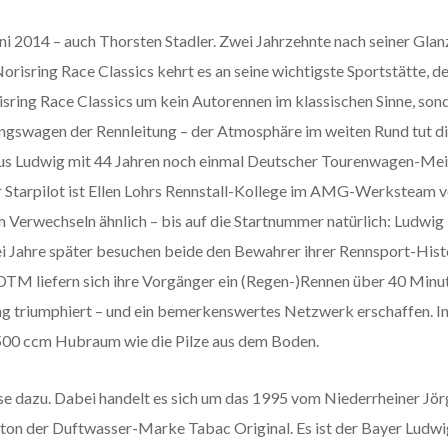
uni 2014 – auch Thorsten Stadler. Zwei Jahrzehnte nach seiner Gla
Norisring Race Classics kehrt es an seine wichtigste Sportstätte,
isring Race Classics um kein Autorennen im klassischen Sinne, son
gswagen der Rennleitung – der Atmosphäre im weiten Rund tut die
Klaus Ludwig mit 44 Jahren noch einmal Deutscher Tourenwagen-Meis
 Starpilot ist Ellen Lohrs Rennstall-Kollege im AMG-Werksteam
erwechseln ähnlich – bis auf die Startnummer natürlich: Ludwig i
ei Jahre später besuchen beide den Bewahrer ihrer Rennsport-Hist
TM liefern sich ihre Vorgänger ein (Regen-)Rennen über 40 Minu
ng triumphiert – und ein bemerkenswertes Netzwerk erschaffen. I
.500 ccm Hubraum wie die Pilze aus dem Boden.
lasse dazu. Dabei handelt es sich um das 1995 vom Niederrheiner
ton der Duftwasser-Marke Tabac Original. Es ist der Bayer Ludwi