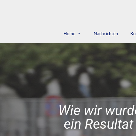
Skip
to
main
content
Home
Nachrichten
Ku
Wie wir wurd
ein Resultat