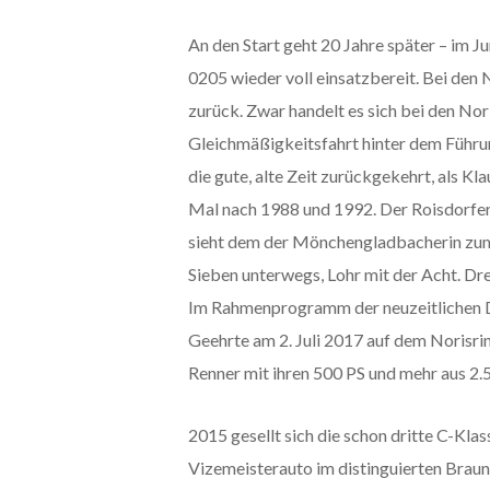
An den Start geht 20 Jahre später – im J
0205 wieder voll einsatzbereit. Bei den 
zurück. Zwar handelt es sich bei den Nor
Gleichmäßigkeitsfahrt hinter dem Führun
die gute, alte Zeit zurückgekehrt, als 
Mal nach 1988 und 1992. Der Roisdorfer
sieht dem der Mönchengladbacherin zum V
Sieben unterwegs, Lohr mit der Acht. Dr
Im Rahmenprogramm der neuzeitlichen D
Geehrte am 2. Juli 2017 auf dem Norisri
Renner mit ihren 500 PS und mehr aus 2
2015 gesellt sich die schon dritte C-K
Vizemeisterauto im distinguierten Braun