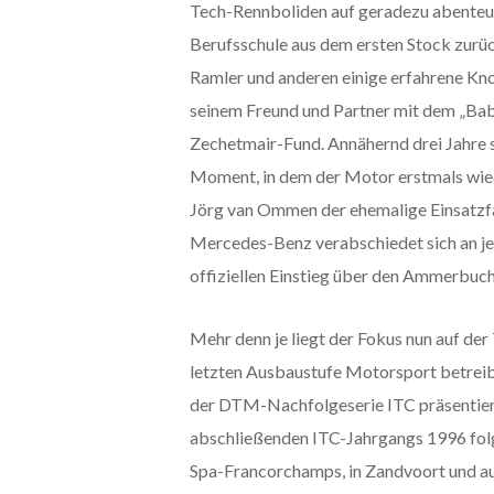
Tech-Rennboliden auf geradezu abenteuer
Berufsschule aus dem ersten Stock zurück
Ramler und anderen einige erfahrene Kno
seinem Freund und Partner mit dem „Baby
Zechetmair-Fund. Annähernd drei Jahre s
Moment, in dem der Motor erstmals wiede
Jörg van Ommen der ehemalige Einsatzf
Mercedes-Benz verabschiedet sich an j
offiziellen Einstieg über den Ammerbuc
Mehr denn je liegt der Fokus nun auf der
letzten Ausbaustufe Motorsport betreib
der DTM-Nachfolgeserie ITC präsentier
abschließenden ITC-Jahrgangs 1996 folge
Spa-Francorchamps, in Zandvoort und au