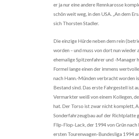
er ja nur eine andere Rennkarosse komplet
schön weit weg, in den USA. „An dem Ersa
sich Thorsten Stadler.
Die einzige Hürde neben dem rein (betri
worden – und muss von dort nun wieder a
ehemalige Spitzenfahrer und -Manager hat
Formel lange einen der immens wertvoll
nach Hann.-Münden verbracht worden ist
Bestand sind. Das erste Fahrgestell is
Vermarkter weiß von einem Kollegen, der
hat. Der Torso ist zwar nicht komplett,
Sonderfahrzeugbau auf der Richtplatte g
Flip-Flop-Lack, der 1994 von Grün nach 
ersten Tourenwagen-Bundesliga 1994 an 