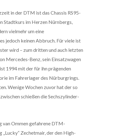
nzzeit in der DTM ist das Chassis RS95-
 den Stadtkurs im Herzen Nürnbergs,
dern vielmehr um eine
s jedoch keinen Abbruch. Für viele ist
ter wird – zum dritten und auch letzten
 von Mercedes-Benz, sein Einsatzwagen
st 1994 mit der für ihn prägenden
orie im Fahrerlager des Nürburgrings.
ten. Wenige Wochen zuvor hat der so
nzwischen schießen die Sechszylinder-
 Jörg van Ommen gefahrene DTM-
g „Lucky“ Zechetmair, der den High-