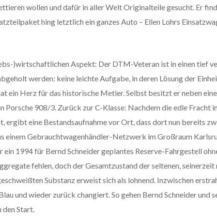
tieren wollen und dafür in aller Welt Originalteile gesucht. Er find
tzteilpaket hing letztlich ein ganzes Auto – Ellen Lohrs Einsatzw
ebs-)wirtschaftlichen Aspekt: Der DTM-Veteran ist in einen tief v
bgeholt werden: keine leichte Aufgabe, in deren Lösung der Einhei
 ein Herz für das historische Metier. Selbst besitzt er neben eine
en Porsche 908/3. Zurück zur C-Klasse: Nachdem die edle Fracht 
, ergibt eine Bestandsaufnahme vor Ort, dass dort nun bereits zw
t aus einem Gebrauchtwagenhändler-Netzwerk im Großraum Karlsr
 ein 1994 für Bernd Schneider geplantes Reserve-Fahrgestell ohne
 Aggregate fehlen, doch der Gesamtzustand der seltenen, seinerze
eschweißten Substanz erweist sich als lohnend. Inzwischen erstra
Blau und wieder zurück changiert. So gehen Bernd Schneider und s
den Start.