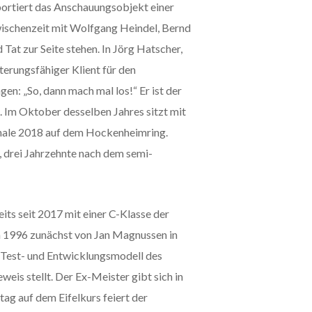
portiert das Anschauungsobjekt einer
 Zwischenzeit mit Wolfgang Heindel, Bernd
at zur Seite stehen. In Jörg Hatscher,
erungsfähiger Klient für den
n: „So, dann mach mal los!“ Er ist der
. Im Oktober desselben Jahres sitzt mit
nale 2018 auf dem Hockenheimring.
drei Jahrzehnte nach dem semi-
its seit 2017 mit einer C-Klasse der
n 1996 zunächst von Jan Magnussen in
Test- und Entwicklungsmodell des
eis stellt. Der Ex-Meister gibt sich in
g auf dem Eifelkurs feiert der