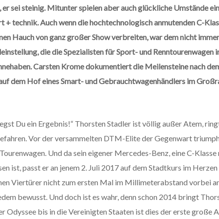
sei steinig. Mitunter spielen aber auch glückliche Umstände eine
rt + technik. Auch wenn die hochtechnologisch anmutenden C-Kla
nen Hauch von ganz großer Show verbreiten, war dem nicht immer
leinstellung, die die Spezialisten für Sport- und Renntourenwagen i
nnehaben. Carsten Krome dokumentiert die Meilensteine nach d
auf dem Hof eines Smart- und Gebrauchtwagenhändlers im Großrau
egst Du ein Ergebnis!“ Thorsten Stadler ist völlig außer Atem, rin
gefahren. Vor der versammelten DTM-Elite der Gegenwart triumph
Tourenwagen. Und da sein eigener Mercedes-Benz, eine C-Klasse
 ist, passt er an jenem 2. Juli 2017 auf dem Stadtkurs im Herzen 
nen Viertürer nicht zum ersten Mal im Millimeterabstand vorbei an
t jedem bewusst. Und doch ist es wahr, denn schon 2014 bringt Thor
r Odyssee bis in die Vereinigten Staaten ist dies der erste große A