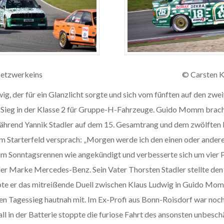
etzwerkeins
© Carsten 
ig, der für ein Glanzlicht sorgte und sich vom fünften auf den zwe
n Sieg in der Klasse 2 für Gruppe-H-Fahrzeuge. Guido Momm bracht
hrend Yannik Stadler auf dem 15. Gesamtrang und dem zwölften Pl
im Starterfeld versprach: „Morgen werde ich den einen oder ander
at im Sonntagsrennen wie angekündigt und verbesserte sich um vier Po
der Marke Mercedes-Benz. Sein Vater Thorsten Stadler stellte
lebte er das mitreißende Duell zwischen Klaus Ludwig in Guido M
n Tagessieg hautnah mit. Im Ex-Profi aus Bonn-Roisdorf war noch
 in der Batterie stoppte die furiose Fahrt des ansonsten unbesc