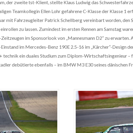
m, der zweite tst-Klient, stellte Klaus Ludwig das Schwesterfah
ligen Teamkollegin Ellen Lohr gefahrene C-Klasse der Klasse 1 erf
war mit Fahrzeugleiter Patrick Schellberg vereinbart worden, den
 einrollen zu lassen. Zumindest im ersten Rennen am Samstag ware
-Zeitzeugen im Sponsorlook von „Mannesmann D2“ zu erwarten. 
en-Einstand im Mercedes-Benz 190E 2.5-16 im „Kärcher“-Design d
+ technik ein duales Studium zum Diplom-Wirtschaftsingenieur – fü
adler debütierte ebenfalls – im BMW M3 E30 seines dänischen Fr