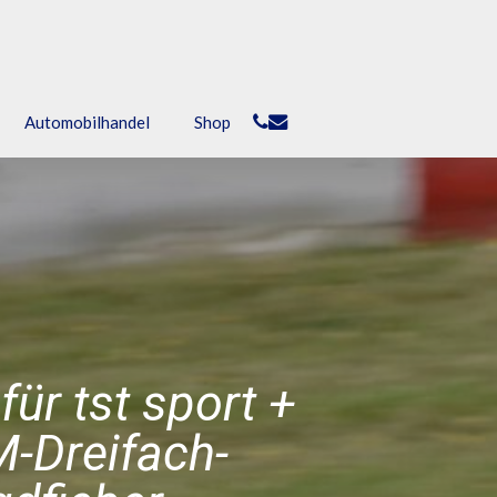
phone
email
Automobilhandel
Shop
ür tst sport +
M-Dreifach-