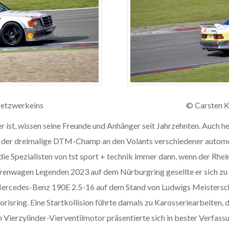
etzwerkeins
© Carsten 
r ist, wissen seine Freunde und Anhänger seit Jahrzehnten. Auch heu
t der dreimalige DTM-Champ an den Volants verschiedener autom
ie Spezialisten von tst sport + technik immer dann, wenn der Rh
urenwagen Legenden 2023 auf dem Nürburgring gesellte er sich zu
ercedes-Benz 190E 2.5-16 auf dem Stand von Ludwigs Meistersch
sring. Eine Startkollision führte damals zu Karosseriearbeiten, 
 Vierzylinder-Vierventilmotor präsentierte sich in bester Verfass