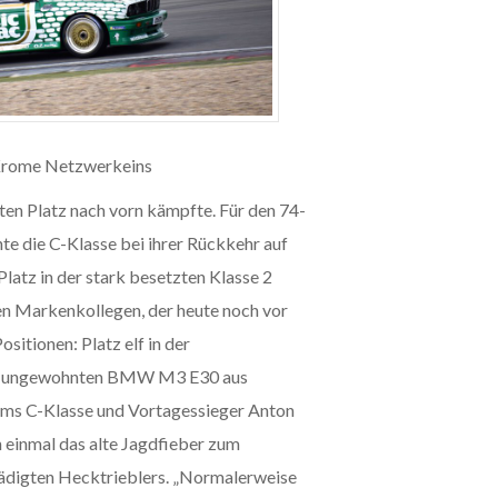
Krome Netzwerkeins
iten Platz nach vorn kämpfte. Für den 74-
e die C-Klasse bei ihrer Rückkehr auf
atz in der stark besetzten Klasse 2
en Markenkollegen, der heute noch vor
sitionen: Platz elf in der
 den ungewohnten BMW M3 E30 aus
omms C-Klasse und Vortagessieger Anton
 einmal das alte Jagdfieber zum
hädigten Hecktrieblers. „Normalerweise