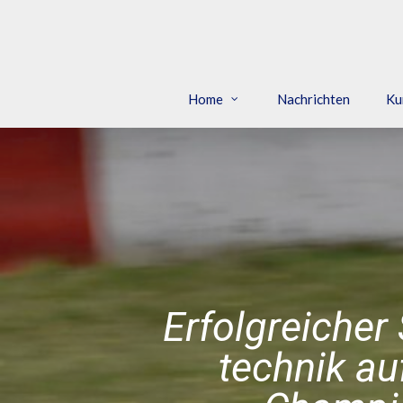
Skip
to
main
content
Home
Nachrichten
Ku
Erfolgreicher
technik au